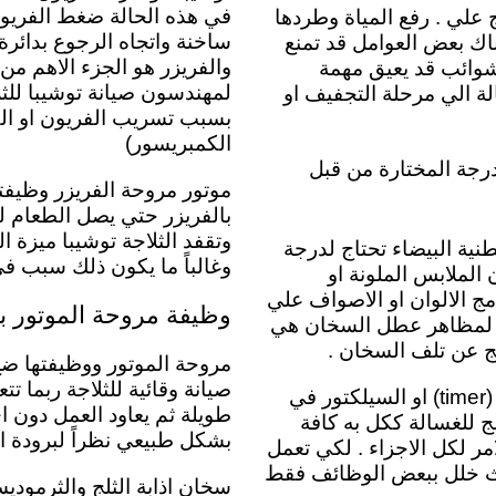
في هذه الحالة ضغط الفريون
 علي . رفع المياة وطردها
ساخنة واتجاه الرجوع بدائر
 تقريبية وهي 5 دقائق لكن هناك بعض العوامل قد تمنع
والفريزر هو الجزء الاهم من
و شوائب قد يعيق مهمة
لمهندسون صيانة توشيبا للثلا
الة الي مرحلة التجفيف او
بسبب تسريب الفريون او الكم
الكمبريسور)
درجة المختارة من قبل
موتور مروحة الفريزر
وظيفت
بالفريزر حتي يصل الطعام لد
وتقفد الثلاجة توشيبا ميزة ال
نية البيضاء تحتاج لدرجة
وغالباً ما يكون ذلك سبب في
 . بأن الملابس الملونة او
ج الالوان او الاصواف علي
وظيفة مروحة الموتور با
ن اما بالنسبة لمظاهر عطل السخان هي
تج عن تلف السخان .
مروحة الموتور ووظيفتها ضخ ا
صيانة وقائية للثلاجة ربما
مفتاح اختيار البرامج بالغسالة توشيبا او بمسمي اخر التايمر (timer) او السيلكتور في
طويلة ثم يعاود العمل دون ا
ظم . والمبرمج للغسالة ككل به كافة
بشكل طبيعي نظراً لبرودة ال
ر لكل الاجزاء . لكي تعمل
يحدث خلل ببعض الوظائف فقط
سخان اذابة الثلج والثرمود