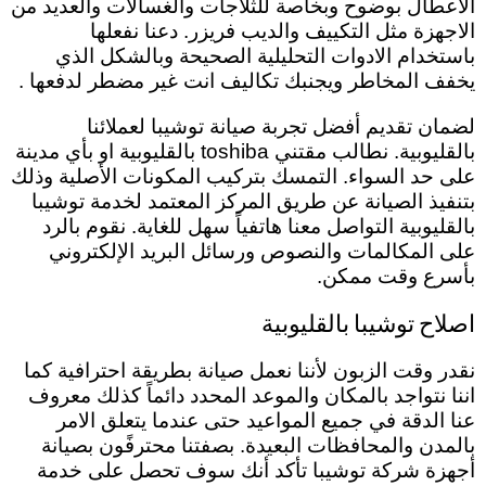
الاعطال بوضوح وبخاصة للثلاجات والغسالات والعديد من
الاجهزة مثل التكييف والديب فريزر. دعنا نفعلها
باستخدام الادوات التحليلية الصحيحة وبالشكل الذي
يخفف المخاطر ويجنبك تكاليف انت غير مضطر لدفعها .
لضمان تقديم أفضل تجربة صيانة توشيبا لعملائنا
بالقليوبية. نطالب مقتني toshiba بالقليوبية او بأي مدينة
على حد السواء. التمسك بتركيب المكونات الأصلية وذلك
بتنفيذ الصيانة عن طريق المركز المعتمد لخدمة توشيبا
بالقليوبية التواصل معنا هاتفياً سهل للغاية. نقوم بالرد
على المكالمات والنصوص ورسائل البريد الإلكتروني
بأسرع وقت ممكن.
اصلاح توشيبا بالقليوبية
نقدر وقت الزبون لأننا نعمل صيانة بطريقة احترافية كما
اننا نتواجد بالمكان والموعد المحدد دائماً كذلك معروف
عنا الدقة في جميع المواعيد حتى عندما يتعلق الامر
بالمدن والمحافظات البعيدة.
بصفتنا
محترفًون بصيانة
أجهزة شركة توشيبا تأكد أنك سوف تحصل على خدمة