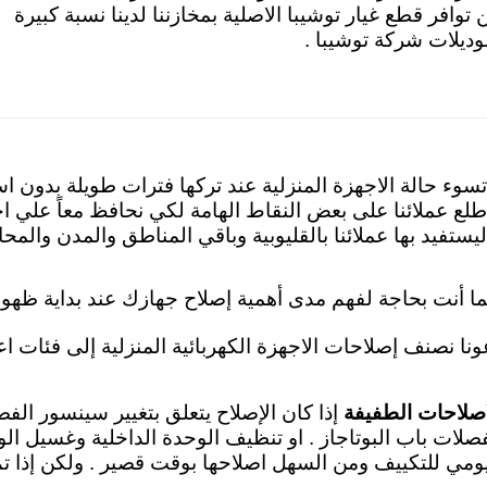
 توافر قطع غيار توشيبا الاصلية بمخازننا لدينا نسبة كبيرة
وديلات شركة توشيبا .
تسوء حالة الاجهزة المنزلية عند تركها فترات طويلة بدون ا
طلع عملائنا على بعض النقاط الهامة لكي نحافظ معاً علي اج
ليستفيد بها عملائنا بالقليوبية وباقي المناطق والمدن وال
ما أنت بحاجة لفهم مدى أهمية إصلاح جهازك عند بداية ظهور
ونا نصنف إصلاحات الاجهزة الكهربائية المنزلية إلى فئات اع
اصلاحات الطفيفة
إذا كان الإصلاح يتعلق بتغيير سينسور الف
صلات باب البوتاجاز . او تنظيف الوحدة الداخلية وغسيل الو
يومي للتكييف ومن السهل اصلاحها بوقت قصير . ولكن إذا تم 