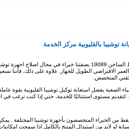
نة توشيبا بالقليوبية مركز الخدمة
افضل اختيار لجهازك مركز صيانة توشيبا القليوبية علي الخط الساخن 19089 بص
 العمر الافتراضي الطويل للجهاز. علاوة على ذلك، فأننا نس
الفني المتخصص.
اء الصعبة بفضل استعانة توكيل توشيبا القليوبية بقوة عاملة
لتقديم مستوى استثنائيًا للخدمة، حتي إذا كنت ترغب في ا
فقط من الخبراء المتخصصون بأجهزة توشيبا المختلفة . يمك
انة او لابد من استبدال المنتج بالكامل اذا سمحت امكانيات