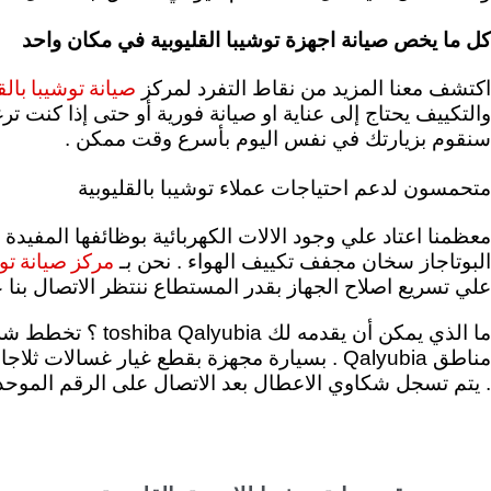
كل ما يخص صيانة اجهزة توشيبا القليوبية في مكان واحد
صيانة توشيبا بالق
اكتشف معنا المزيد من نقاط التفرد لمركز
والتكييف يحتاج إلى عناية او صيانة فورية أو حتى إذا كنت
سنقوم بزيارتك في نفس اليوم بأسرع وقت ممكن .
متحمسون لدعم احتياجات عملاء توشيبا بالقليوبية
معظمنا اعتاد علي وجود الالات الكهربائية بوظائفها المفيدة
مركز صيانة توش
البوتاجاز سخان مجفف تكييف الهواء . نحن بـ
علي تسريع اصلاح الجهاز بقدر المستطاع ننتظر الاتصال بنا علي رقم الخط الساخن توشيبا 19089 . مهمت
ما الذي يمكن أن يقدمه لك toshiba Qalyubia ؟
تخطط شركة
مناطق Qalyubia . بسيارة مجهزة بقطع غيار غس
. يتم تسجل شكاوي الاعطال بعد الاتصال على الرقم الموحد 