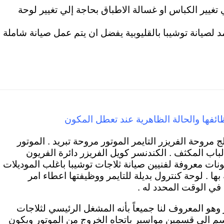
ي تغيير الكباس او غسالة الاطباق بحاجة إلي تغيير لوحة
د لصيانة توشيبا بالقليوبية يفضل ان يتم عمل صيانة شاملة
ائفها والحالة الظاهرية عند تعطل المكون
 مروحة الفريزر التايمر الموتور مروحة تبريد . الموتور
اب المكثف . الكندنسر كويل الفريزر دائرة الفريون
نات معروفة لفنيين صيانة ثلاجات توشيبا باغلب الموديلات
ها . لوحة كنترول بديلة للتايمر ووظيفتها اعطاء امر
في الوقت المحدد له .
 وهو المعروف لنا جميعاً بأنه المشغل الرئيسي لثلاجات
قسم الي قسمين مواسير باتجاه الخروج من الموتور ويكون