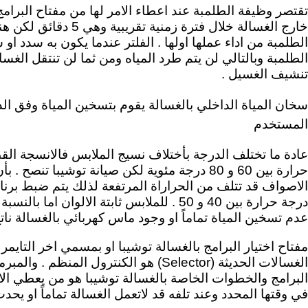
تقتصر وظيفة الطلمبة عند اعطاء الامر لها من مفتاح البرامج
خارج الغسالة خلال فترة زمنية
الطلمبة من اداء عملها اولها . الفلتر عندما يكون به سدد ا
الطلمبة وبالتالي لن يتم طرد المياه ومن ثما لن تنتقل الغس
تنشيف الغسيل .
سخان المياة الداخلي بالغسالة يقوم بتسخين المياة وفق ال
المستخدم
عادة ما تختلف الدرجة بأختلاف نسيج الملابس فالانسجة القط
حرارة بين 60 و 80 درجة مئوية لكن صيانة توشيبا تنصح
الاصواف قد تتلف من الحراراة المرتفعة لذلك يتم ضبط برنام
درجة حرارة بين 40 و 50 . للملابس ثابتة الالوا
عدم تسخين المياة تماماً او وجود ماس كهربائي بالغسالة نا
الغسالات الحديثة (Selector) هو الكنترول المن
البرامج والخطوات الخاصة بالغسالة توشيبا هو من يعطي الام
في وقتها المحدد وعند تلفه قد لاتعمل الغسالة تماماً او 