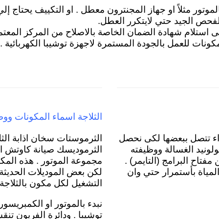
الموتور مثلاً او جهاز المجنترون معطل . او التكييف يحتاج إل
حص الجيد حتي لايتكرر العطل.
لى استلام شهادة الضمان الخاصة بالاصلاح من المركز المعتم
المكونات للعمل بالجودة المستمرة لاجهزة توشيبا الكهربائية .
الثلاجة اسماء المكونات ووظ
زاء تتصل ببعضها لكى نحصل
الثرموستات سخان اذابة الثلج
لونيد الغسالة ووظيفته
الثرموديسك صيانة كاوتش الب
فتاح البرامج (التايمر) .
مجموعة الموتور . هذه المكو
لمياة بأستمرار حتي وان
لكن بعض الموديلات الحديثة ب
التشغيل لكل مكون بالثلاجة 
نبدء بالموتور او الكمبريسور
توشيبا
. ودائرة الفريون تن