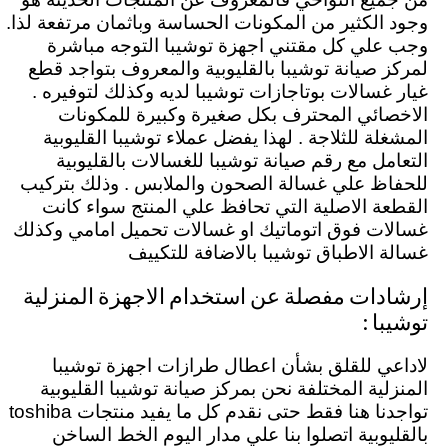
وجود الكثير من المكونات الحساسة وباثمان مرتفعة لذا.
وجب علي كل مقتني اجهزة توشيبا التوجه مباشرة
لمركز صيانة توشيبا بالقليوبية والمعروف بتواجد قطع
غيار غسالات بوتاجازات توشيبا لديه وكذلك لتوفيره .
الاخصائي المحترف بكل صغيرة وكبيرة للمكونات
المشغلة للثلاجة . لهذا يفضل عملاء توشيبا القليوبية
التعامل مع رقم صيانة توشيبا للغسالات بالقليوبية
للحفاظ علي غسالة الصحون والملابس . وذلك بتركيب
القطعة الاصلية التي تحافظ علي المنتج سواء كانت
غسالات فوق اتوماتيك او غسالات تحميل امامي وكذلك
غسالة الاطباق توشيبا بالاضافة للتكييف
إرشادات مفصلة عن استخدام الاجهزة المنزلية
توشيبا :
لاداعي للقلق بشأن اعطال طرازات اجهزة توشيبا
المنزلية المختلفة نحن بمركز صيانة توشيبا القليوبية
تواجدنا هنا فقط حتى نقدم كل ما يفيد منتجات toshiba
بالقليوبية اتصلوا بنا علي مدار اليوم الخط الساخن