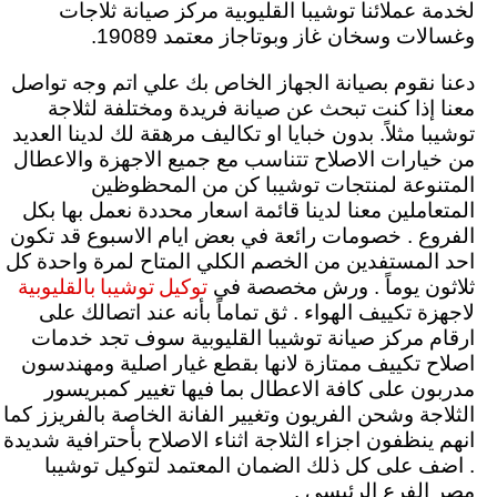
لخدمة عملائنا توشيبا القليوبية مركز صيانة ثلاجات
وغسالات وسخان غاز وبوتاجاز معتمد 19089.
دعنا نقوم بصيانة الجهاز الخاص بك علي اتم وجه تواصل
معنا إذا كنت تبحث عن صيانة فريدة ومختلفة لثلاجة
توشيبا مثلاً. بدون خبايا او تكاليف مرهقة لك لدينا العديد
من خيارات الاصلاح تتناسب مع جميع الاجهزة والاعطال
المتنوعة لمنتجات توشيبا كن من المحظوظين
المتعاملين معنا لدينا قائمة اسعار محددة نعمل بها بكل
الفروع . خصومات رائعة في بعض ايام الاسبوع قد تكون
احد المستفدين من الخصم الكلي المتاح لمرة واحدة كل
توكيل توشيبا بالقليوبية
ثلاثون يوماً . ورش مخصصة في
لاجهزة تكييف الهواء . ثق تماماً بأنه عند اتصالك على
ارقام مركز صيانة توشيبا القليوبية سوف تجد خدمات
اصلاح تكييف ممتازة لانها بقطع غيار اصلية ومهندسون
مدربون على كافة الاعطال بما فيها تغيير كمبريسور
الثلاجة وشحن الفريون وتغيير الفانة الخاصة بالفريزز كما
انهم ينظفون اجزاء الثلاجة اثناء الاصلاح بأحترافية شديدة
. اضف على كل ذلك الضمان المعتمد لتوكيل توشيبا
مصر الفرع الرئيسي .