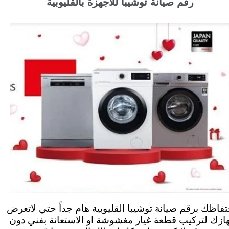
رقم صيانة توشيبا للاجهزة بالقليوبية
تفاظك برقم صيانة توشيبا القليوبية هام جداً حتي لاتعرض
ازك لتركيب قطعة غيار مغشوشة او الاستعانة بفني دون