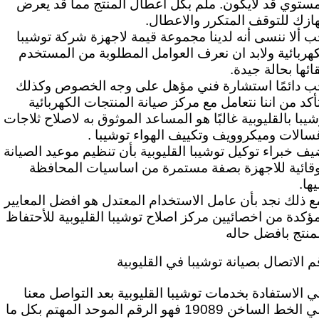
مستوي قد لايكون. ملم بكل اعطال المنتج مما قد يعرض
ازك للتوقف المتكرر والاعطال.
ب ألا ننسى أنه لدينا مجموعة قيمة لاجهزة شركة توشيبا
كهربائية ولابد ان نعرف العوامل المطلوبة من المستخدم
بقائها بحالة جيدة.
ب دائمًا استشارة فني مؤهل على وجه الخصوص وكذلك
تأكد من اننا نتعامل مع مركز صيانة المنتجات الكهربائية
شيبا بالقليوبية غالبًا هو المساعد الموثوق به لاصلاح ثلاجات
سالات وميكروويف وتكييف الهواء توشيبا .
يف خبراء توكيل توشيبا القليوبية بأن تنظيم موعيد الصيانة
وقائية للاجهزة بصفة مستمرة من اساسيات المحافظة
ها.
ع ذلك نجد بأن عامل الاستخدام المعتدل هو افضل المعايير
مؤكدة من اخصائيين مركز اصلاح توشيبا القليوبية للأحتفاظ
لمنتج بافضل حاله
م الاتصال بصيانة توشيبا في القليوبية
تي الاستفادة بخدمات توشيبا القليوبية بعد
التواصل معنا
علي الخط الساخن 19089 فهو الرقم الموحد المهتم بكل ما