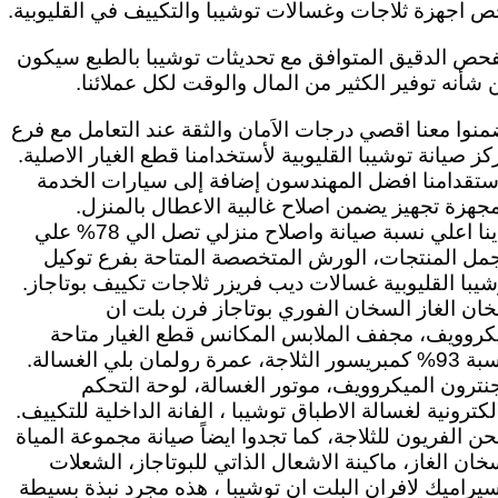
ص اجهزة ثلاجات وغسالات توشيبا والتكييف في القليوبية.
فحص الدقيق المتوافق مع تحديثات توشيبا بالطبع سيكون
 شأنه توفير الكثير من المال والوقت لكل عملائنا.
منوا معنا اقصي درجات الاَمان والثقة عند التعامل مع فرع
كز صيانة توشيبا القليوبية لأستخدامنا قطع الغيار الاصلية.
ستقدامنا افضل المهندسون إضافة إلى سيارات الخدمة
مجهزة تجهيز يضمن اصلاح غالبية الاعطال بالمنزل.
لدينا اعلي نسبة صيانة واصلاح منزلي تصل الي 78% علي
مل المنتجات، الورش المتخصصة المتاحة بفرع توكيل
شيبا القليوبية غسالات ديب فريزر ثلاجات تكييف بوتاجاز.
ان الغاز السخان الفوري بوتاجاز فرن بلت ان
كروويف، مجفف الملابس المكانس قطع الغيار متاحة
بنسبة 93% كمبريسور الثلاجة، عمرة رولمان بلي الغسالة.
نترون الميكروويف، موتور الغسالة، لوحة التحكم
لكترونية لغسالة الاطباق توشيبا ، الفانة الداخلية للتكييف.
ن الفريون للثلاجة، كما تجدوا ايضاً صيانة مجموعة المياة
خان الغاز، ماكينة الاشعال الذاتي للبوتاجاز، الشعلات
سيراميك لافران البلت ان توشيبا ، هذه مجرد نبذة بسيطة