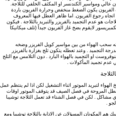
 عالي ومواسير الكندنسر او المكثف الخلفي للثلاجة.
ة الفريون يكون الضغط منخفض وحرارة الفريون باردة
 اتجاه رجوع الفريون. اما ظاهر العطل فيها المعروف
جات هو عدم التجميد بالفريزر والتبريد بالثلاجة . فيكون
بريسور لايقوم بضخ غاز الفريون جيداً (تلف ميكانيكا
ه سحب الهواء من بين مواسير كويل الفريزر وضخه
رجة التجميد . وعند تعطله يتكون ثلج بغزارة بالفريزر
نوفروست او التجميد بالهواء البارد . دون التلامس مع الثلج
 عدم تجميد المأكولات .
لثلاجة
لهواء لتبريد الموتور اثناء التشغيل لكن اذا لم ينتظم عمل
 تتعطل المروحة في فصل الصيف قد يتوقف الموتور اوقات
ي مشاكل . لكن في فصل الشتاء قد تعمل الثلاجة توشيبا
جو .
يسك
هم المكونان المسؤلان عن الاذابة بالثلاجة توشيبا ومع