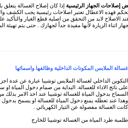
ض إصلاحات الجهاز الرئيسية
إذا كان إصلاح الغسالة يتعلق ب
تحكم فهذه الاعطال تعتبر اصلاحات رئيسية
يجب الكشف والف
ند الاصلاح لابد من التحقق من اصلية قطع الغيار والتأكيد ع
جهاز اثناء الزيارة لأنها مفيدة جداً لجهازك . حتى يتم تهيئة 
غسالة الملابس المكونات الداخلية وظائفها واسمائه
ا
التكوين الداخلي لغسالة الملابس توشيبا عبارة عن عدة اج
على ناتج الاداء للغسالة. ال
بداية من صمام دخول المياة
او سو
السماح بدخول المياة للغسالة توشيبا عند اخذ الامر بذلك من م
وهذا عند تعطله يمنع دخول المياة للغسالة او يسمح بدخول ا
كانت الغسالة مفصولة عن التيار الكهربائي .
طلمبة طرد المياة من الغسالة توشيبا للخارج