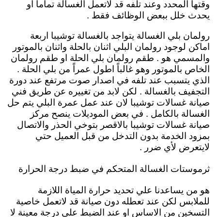
وقتها المحدد وعند تلفه قد لاتعمل الغسالة تماماً او
يحدث خلل ببعض الوظائف فقط .
رولمان بلي الغسالة يتواجد بالغسالة توشيبا اربعة
اماكن لوجود رولمان البلي اثنان بالحلة واثنان بالموتور
والمسمي هو . طقم رولمان بلي الحلة او طقم رولمان
الخاص بالموتور وهو غالباً اطول عمراً من بلي الحلة .
الذي يتسبب عند تلفه في اصدار صوت مرتفع عند دورة
التجفيف بالغسالة . لكن لابد من تغييره عن طريق فني
صيانة غسالات توشيبا لان عند عمل عمرة البلي يتم حل
الغسالة بالكامل . في بعض الموديلات ينصح مركز
صيانة غسالات توشيبا بالاقصر بتوخي الحذر والاتصال
بمزود الخدمة بدون التدخل من قبل العميل حتي
لايتعرض لأي ضرر .
ثرموستات الغسالة المتحكم في ضبط درجة الحرارة
هو من يساعدنا علي تحديد حرارة المياة اللازمة
للملابس لكن عند تعطله دون صيانة قد لاتعمل خاصية
التسخين من الاساس او عند الضبط علي درجة معينة لا