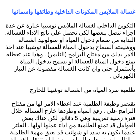
غسالة الملابس المكونات الداخلية وظائفها واسمائه
ا
التكوين الداخلي لغسالة الملابس توشيبا عبارة عن عدة
اجزاء تتصل ببعضها لكى نحصل على ناتج الاداء للغسالة.
ال
بداية من صمام دخول المياة
او سولونيد الغسالة
ووظيفته السماح بدخول المياة للغسالة توشيبا عند اخذ
الامر بذلك من مفتاح البرامج (التايمر) . وهذا عند تعطله
يمنع دخول المياة للغسالة او يسمح بدخول المياة
بأستمرار حتي وان كانت الغسالة مفصولة عن التيار
الكهربائي .
طلمبة طرد المياة من الغسالة توشيبا للخارج
تقتصر وظيفة الطلمبة عند اعطاء الامر لها من مفتاح
البرامج علي . رفع المياة وطردها خارج الغسالة خلال
فترة زمنية تقريبية وهي 5 دقائق لكن هناك بعض
العوامل قد تمنع الطلمبة من اداء عملها اولها . الفلتر
عندما يكون به سدد او شوائب قد يعيق مهمة الطلمبة
وبالتالي لن يتم طرد المياه ومن ثما لن تنتقل الغسالة