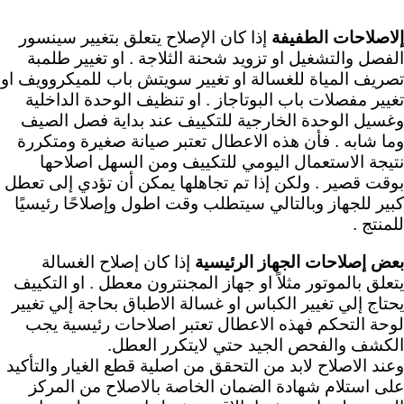
إلاصلاحات الطفيفة
إذا كان الإصلاح يتعلق بتغيير سينسور
الفصل والتشغيل او تزويد شحنة الثلاجة . او تغيير طلمبة
تصريف المياة للغسالة او تغيير سويتش باب للميكروويف او
تغيير مفصلات باب البوتاجاز . او تنظيف الوحدة الداخلية
وغسيل الوحدة الخارجية للتكييف عند بداية فصل الصيف
وما شابه . فأن هذه الاعطال تعتبر صيانة صغيرة ومتكررة
نتيجة الاستعمال اليومي للتكييف ومن السهل اصلاحها
بوقت قصير . ولكن إذا تم تجاهلها يمكن أن تؤدي إلى تعطل
كبير للجهاز وبالتالي سيتطلب وقت اطول وإصلاحًا رئيسيًا
للمنتج .
بعض إصلاحات الجهاز الرئيسية
إذا كان إصلاح الغسالة
يتعلق بالموتور مثلاً او جهاز المجنترون معطل . او التكييف
يحتاج إلي تغيير الكباس او غسالة الاطباق بحاجة إلي تغيير
لوحة التحكم فهذه الاعطال تعتبر اصلاحات رئيسية
يجب
الكشف والفحص الجيد حتي لايتكرر العطل.
وعند الاصلاح لابد من التحقق من اصلية قطع الغيار والتأكيد
على استلام شهادة الضمان الخاصة بالاصلاح من المركز