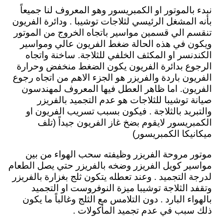
نبدء بالموتور او الكمبريسور وهو المعروف لنا جميعاً
بأنه المشغل الرئيسي لثلاجات توشيبا
. ودائرة الفريون
تنقسم الي قسمين مواسير باتجاه الخروج من الموتور
ويكون في هذه الحالة ضغط الفريون عالي ومواسير
الكندنسر او المكثف الخلفي للثلاجة. ساخنة واتجاه
الرجوع بدائرة الفريون يكون الضغط منخفض وحرارة
الفريون باردة والفريزر هو الجزء الاهم من اتجاه رجوع
الفريون. اما ظاهر العطل فيها المعروف لمهندسون
صيانة توشيبا للثلاجات هو عدم التجميد بالفريزر
والتبريد بالثلاجة . فيكون بسبب تسريب الفريون او
الكمبريسور لايقوم بضخ غاز الفريون جيداً (تلف
ميكانيكا الكمبريسور)
موتور مروحة الفريزر
وظيفته سحب الهواء من بين
مواسير كويل الفريزر وضخه بالفريزر حتي يصل الطعام
لدرجة التجميد . وعند تعطله يتكون ثلج بغزارة بالفريزر
وتقفد الثلاجة توشيبا ميزة النوفروست او التجميد
بالهواء البارد . دون التلامس مع الثلج وغالباً ما يكون
ذلك سبب في عدم تجميد المأكولات .