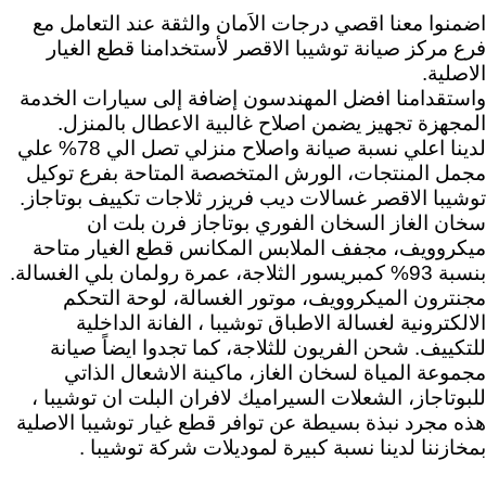
اضمنوا معنا اقصي درجات الاَمان والثقة عند التعامل مع
فرع مركز صيانة توشيبا الاقصر لأستخدامنا قطع الغيار
الاصلية.
واستقدامنا افضل المهندسون إضافة إلى سيارات الخدمة
المجهزة تجهيز يضمن اصلاح غالبية الاعطال بالمنزل.
لدينا اعلي نسبة صيانة واصلاح منزلي تصل الي 78% علي
مجمل المنتجات، الورش المتخصصة المتاحة بفرع توكيل
توشيبا الاقصر غسالات ديب فريزر ثلاجات تكييف بوتاجاز.
سخان الغاز السخان الفوري بوتاجاز فرن بلت ان
ميكروويف، مجفف الملابس المكانس قطع الغيار متاحة
بنسبة 93% كمبريسور الثلاجة، عمرة رولمان بلي الغسالة.
مجنترون الميكروويف، موتور الغسالة، لوحة التحكم
الالكترونية لغسالة الاطباق توشيبا ، الفانة الداخلية
للتكييف. شحن الفريون للثلاجة، كما تجدوا ايضاً صيانة
مجموعة المياة لسخان الغاز، ماكينة الاشعال الذاتي
للبوتاجاز، الشعلات السيراميك لافران البلت ان توشيبا ،
هذه مجرد نبذة بسيطة عن توافر قطع غيار توشيبا الاصلية
بمخازننا لدينا نسبة كبيرة لموديلات شركة توشيبا .