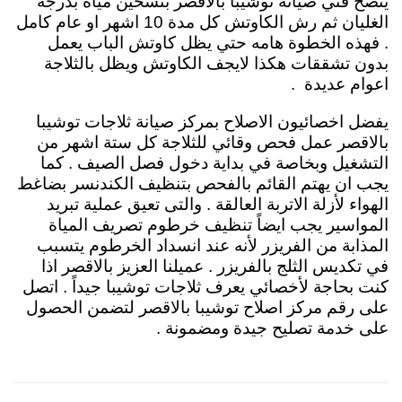
ينصح فني صيانة توشيبا بالاقصر
بتسخين مياة بدرجة
الغليان ثم رش الكاوتش كل مدة 10 اشهر او عام كامل
. فهذه الخطوة هامه حتي يظل كاوتش الباب يعمل
بدون تشققات هكذا لايجف الكاوتش ويظل بالثلاجة
اعوام عديدة .
يفضل اخصائيون الاصلاح بمركز صيانة ثلاجات توشيبا
بالاقصر
عمل فحص وقائي للثلاجة كل ستة اشهر من
التشغيل وبخاصة في بداية دخول فصل الصيف . كما
يجب ان يهتم القائم بالفحص بتنظيف الكندنسر بضاغط
الهواء لأزلة الاتربة العالقة . والتى تعيق عملية تبريد
المواسير يجب ايضاً تنظيف خرطوم تصريف المياة
المذابة من الفريزر لأنه عند انسداد الخرطوم يتسبب
في تكديس الثلج بالفريزر . عميلنا العزيز بالاقصر اذا
كنت بحاجة لأخصائي يعرف ثلاجات توشيبا جيداً . اتصل
على رقم مركز اصلاح توشيبا بالاقصر لتضمن الحصول
على خدمة تصليح جيدة ومضمونة .