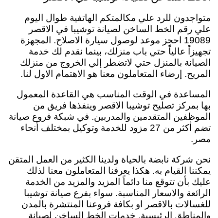
متواجدون للرد علي مكالمتكم الهاتفية طوال اليوم
علي رقم الخط الساخن لصيانة توشيبا في الاقصر
19089 احجز موعد لوصول سيارة الاصلاح. المجهزة
تجهيزاً عالياً حتي باب منزلك، بينما نقدم لك خدمة
الصيانة بالمنزل حتي لاتضطر إلي الخروج من منزلك
المريح. إرضاء المتعاملون معنا هو الاهتمام الاول لنا.
المساعدة في الوقت المناسب هي القاعدة المعمول
بها بمركز تصليح توشيبا الاقصر وينفذها فريق من
الموظفين المتقدمين والمدربين. في شبكة فروع صيانة
تضم أكثر من 27 مزود للخدمة وتوكيل بمختلف أنحاء
مصر.
نحن شركة نابضة بالحياة ولدينا الكثير من العمل المتقن
يمكننا القيام به. هكذا يعرفنا المتعاملون معنا لذلك
عليك بأن تتوقع منا دائماً المزيد والمزيد من الخدمة
الرائعة والاسعار المناسبة. سواء بفرع صيانة توشيبا
للغسالات بالاقصر او بكافة فروعنا المنتشرة بالمدن
والمناطق الرئيسية. خدمات الخط الساخن لصيانة