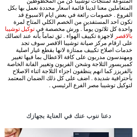
المتنوعة لمنتجات توشيبا كن من المحظوظين
المتعاملين معنا لدينا قائمة اسعار محددة نعمل بها بكل
الفروع . خصومات رائعة في بعض ايام الاسبوع قد
تكون احد المستفدين من الخصم الكلي المتاح لمرة
توكيل توشيبا
واحدة كل ثلاثون يوماً . ورش مخصصة في
بالاقصر
لاجهزة تكييف الهواء . ثق تماماً بأنه عند اتصالك
على ارقام مركز صيانة توشيبا الاقصر سوف تجد
خدمات اصلاح تكييف ممتازة لانها بقطع غيار اصلية
ومهندسون مدربون على كافة الاعطال بما فيها تغيير
كمبريسور الثلاجة وشحن الفريون وتغيير الفانة الخاصة
بالفريزز كما انهم ينظفون اجزاء الثلاجة اثناء الاصلاح
بأحترافية شديدة . اضف على كل ذلك الضمان المعتمد
لتوكيل توشيبا مصر الفرع الرئيسي .
دعنا ننوب عنك في العناية بجهازك