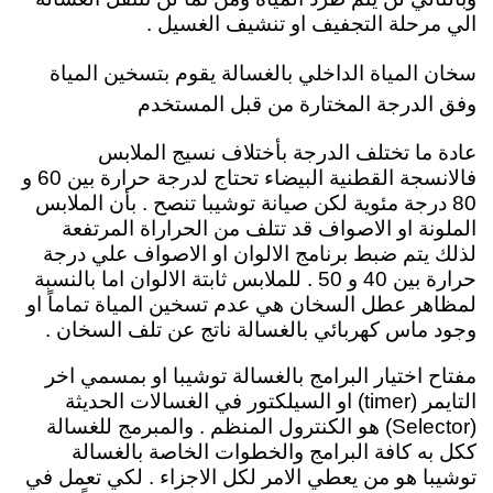
الي مرحلة التجفيف او تنشيف الغسيل .
سخان المياة الداخلي بالغسالة يقوم بتسخين المياة
وفق الدرجة المختارة من قبل المستخدم
عادة ما تختلف الدرجة بأختلاف نسيج الملابس
فالانسجة القطنية البيضاء تحتاج لدرجة حرارة بين 60 و
80 درجة مئوية لكن صيانة توشيبا تنصح . بأن الملابس
الملونة او الاصواف قد تتلف من الحراراة المرتفعة
لذلك يتم ضبط برنامج الالوان او الاصواف علي درجة
حرارة بين 40 و 50 . للملابس ثابتة الالوان اما بالنسبة
لمظاهر عطل السخان هي عدم تسخين المياة تماماً او
وجود ماس كهربائي بالغسالة ناتج عن تلف السخان .
مفتاح اختيار البرامج بالغسالة توشيبا او بمسمي اخر
التايمر (timer) او السيلكتور في الغسالات الحديثة
(Selector) هو الكنترول المنظم . والمبرمج للغسالة
ككل به كافة البرامج والخطوات الخاصة بالغسالة
توشيبا هو من يعطي الامر لكل الاجزاء . لكي تعمل في