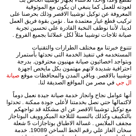
لعودته للعمل كما ينبغي ان يكون مع الموثوقية
المعروفة عن توكيل توشيبا الاقصر وذلك بحرصنا على
تركيب قطع غيار معتمدة منا . نؤمن بقوة فريق العمل
لدينا، لأننا نوظف النخبة القادرة علي تحسين تجربة
صيانة ثلاجات توشيبا مثلاً لكل عملائنا بجميع الفروع .
تتنوع خبرتنا مع مختلف الطرازات والتقنيات
المستخدمه في تنفيذ الخدمة التى نحدثها بأستمرار
وبتواجد اخصائيون صيانة مهنيون محترفون. بدرجة
احترافية شديدة لانهم مهتمون بكل مايخص اجهزة
صيانة
توشيبا بالاقصر. وباقي المدن والمحافظات موقع
ال جي
في مصر من المواقع الصديقة لنا.
أنها عوامل نجاح وانجاز خدمة صيانة جيدة نعمل دوماً
لاكتمالها حتي نصل بخدمتنا لأعلى جودة ممكنة . تحدثوا
مع توكيل توشيبا الاقصر عن اي مشكلة قد تواجهكم
بالتكييف وكذلك بالنسبة للثلاجة الميكروويف البوتاجاز
مجفف الملابس . غسالة الاطباق بوتاجازات 5 شعلة
سخان الغاز علي رقم الخط الساخن 19089. خدمة