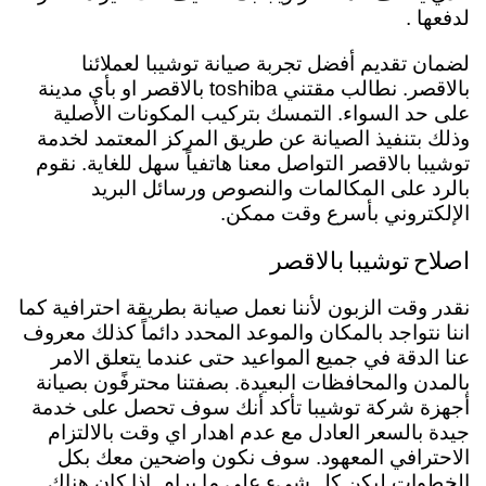
لدفعها .
لضمان تقديم أفضل تجربة صيانة توشيبا لعملائنا
بالاقصر. نطالب مقتني toshiba بالاقصر او بأي مدينة
على حد السواء. التمسك بتركيب المكونات الأصلية
وذلك بتنفيذ الصيانة عن طريق المركز المعتمد لخدمة
توشيبا بالاقصر التواصل معنا هاتفياً سهل للغاية. نقوم
بالرد على المكالمات والنصوص ورسائل البريد
الإلكتروني بأسرع وقت ممكن.
اصلاح توشيبا بالاقصر
نقدر وقت الزبون لأننا نعمل صيانة بطريقة احترافية كما
اننا نتواجد بالمكان والموعد المحدد دائماً كذلك معروف
عنا الدقة في جميع المواعيد حتى عندما يتعلق الامر
بالمدن والمحافظات البعيدة.
بصفتنا
محترفًون بصيانة
أجهزة شركة توشيبا تأكد أنك سوف تحصل على خدمة
جيدة بالسعر العادل مع عدم اهدار اي وقت بالالتزام
الاحترافي المعهود. سوف نكون واضحين معك بكل
الخطوات ليكن كل شيء على ما يرام. إذا كان هناك