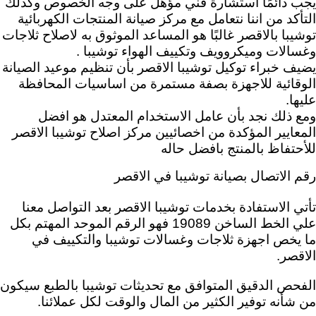
يجب دائمًا استشارة فني مؤهل على وجه الخصوص وكذلك
التأكد من اننا نتعامل مع مركز صيانة المنتجات الكهربائية
توشيبا بالاقصر غالبًا هو المساعد الموثوق به لاصلاح ثلاجات
وغسالات وميكروويف وتكييف الهواء توشيبا .
يضيف خبراء توكيل توشيبا الاقصر بأن تنظيم موعيد الصيانة
الوقائية للاجهزة بصفة مستمرة من اساسيات المحافظة
عليها.
ومع ذلك نجد بأن عامل الاستخدام المعتدل هو افضل
المعايير المؤكدة من اخصائيين مركز اصلاح توشيبا الاقصر
للأحتفاظ بالمنتج بافضل حاله
رقم الاتصال بصيانة توشيبا في الاقصر
تأتي الاستفادة بخدمات توشيبا الاقصر بعد
التواصل معنا
علي الخط الساخن 19089 فهو الرقم الموحد المهتم بكل
ما يخص اجهزة ثلاجات وغسالات توشيبا والتكييف في
الاقصر.
الفحص الدقيق المتوافق مع تحديثات توشيبا بالطبع سيكون
من شأنه توفير الكثير من المال والوقت لكل عملائنا.