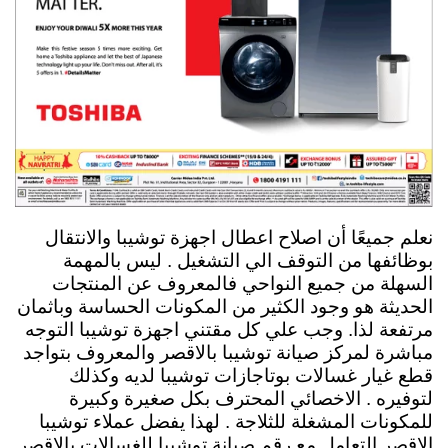
نعلم جميعًا أن اصلاح اعطال اجهزة توشيبا والانتقال
بوظائفها من التوقف الي التشغيل . ليس بالمهمة
السهلة من جميع النواحي فالمعروف عن المنتجات
الحديثة هو وجود الكثير من المكونات الحساسة وباثمان
مرتفعة لذا. وجب علي كل مقتني اجهزة توشيبا التوجه
مباشرة لمركز صيانة توشيبا بالاقصر والمعروف بتواجد
قطع غيار غسالات بوتاجازات توشيبا لديه وكذلك
لتوفيره . الاخصائي المحترف بكل صغيرة وكبيرة
للمكونات المشغلة للثلاجة . لهذا يفضل عملاء توشيبا
الاقصر التعامل مع رقم صيانة توشيبا للغسالات بالاقصر