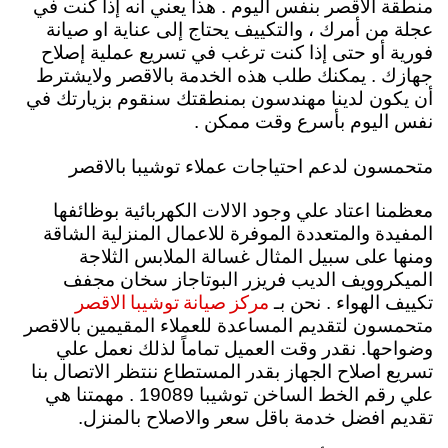
منطقة الاقصر بنفس اليوم . هذا يعني أنه إذا كنت في
عجلة من أمرك ، والتكييف يحتاج إلى عناية او صيانة
فورية أو حتى إذا كنت ترغب في تسريع عملية إصلاح
جهازك . يمكنك طلب هذه الخدمة بالاقصر ولايشترط
أن يكون لدينا مهندسون بمنطقتك سنقوم بزيارتك في
نفس اليوم بأسرع وقت ممكن .
متحمسون لدعم احتياجات عملاء توشيبا بالاقصر
معظمنا اعتاد علي وجود الالات الكهربائية بوظائفها
المفيدة والمتعددة الموفرة للاعمال المنزلية الشاقة
ومنها على سبيل المثال غسالة الملابس الثلاجة
الميكروويف الديب فريزر البوتاجاز سخان مجفف
مركز صيانة توشيبا الاقصر
تكييف الهواء . نحن بـ
متحمسون لتقديم المساعدة للعملاء المقيمين بالاقصر
وضواحها. نقدر وقت العميل تماماً لذلك نعمل علي
تسريع اصلاح الجهاز بقدر المستطاع ننتظر الاتصال بنا
علي رقم الخط الساخن توشيبا 19089 . مهمتنا هي
تقديم افضل خدمة باقل سعر والاصلاح بالمنزل.