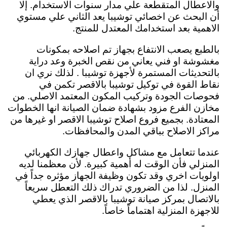
والاعطال المتقطعة علي مدار سنوات الاستخدام. إلا
أن البحث عن اخصائي توشيبا يعد الثاني علي مستوي
الاهمية بعد استخدامك المعتدل للمنتج.
بالطبع يصعب الانتفاع بجهاز تم اصلاحه بمكونات
مغشوشة او فني يعاني من نقص الخبرة وعد دراية
بالتحديثات المستمرة لأجهزة توشيبا . لذلك نري ان
نقاط القوة في توكيل توشيبا بالاقصر تكمن في
فحوصات الجودة وتركيب المكون المعتمد الاصلي. من
مخازن الفرع مزود بشهادة ضمان الصيانة انها الخطوات
المعتادة. بجميع فروع اصلاح توشيبا الاقصر او غيرها من
مراكز الاصلاح بباقي المدن والمحافظات.
عندما تتعامل مع مشاكل واعطال جهازك الكهربائي
المنزلي فأن الوقت له أهمية كبيرة. لأن معظمنا لديه
اولويات اخري وقد تكون وظيفة الجهاز مؤثره جداً في
المنزل. لذا من الضروري تدراك ذلك التعطل سريعاً
بالاتصال بمركز صيانة توشيبا بالاقصر الذي يعطي
للاجهزة المنزلية اهتماماً خاصاً.